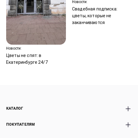
Новости:
Свадебная подписка:
цветы, которые не
заканчиваются
Новости:
Цветы не спят: в
Екатеринбурге 24/7
КАТАЛОГ
Все Букеты
Авторские Premium
ПОКУПАТЕЛЯМ
Розы
букеты
Акции
Корзины с цветами
Доставка и оплата