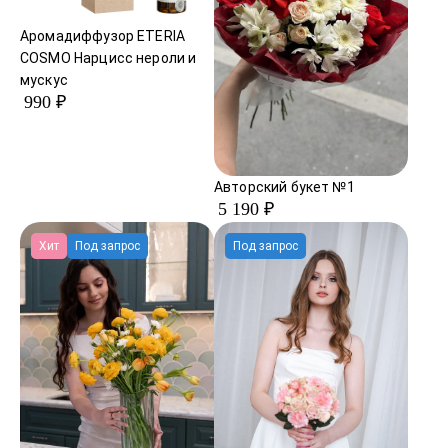
Аромадиффузор ETERIA
COSMO Нарцисс нероли и
мускус
990 ₽
Авторский букет №1
5 190 ₽
Хит
Под запрос
Под запрос